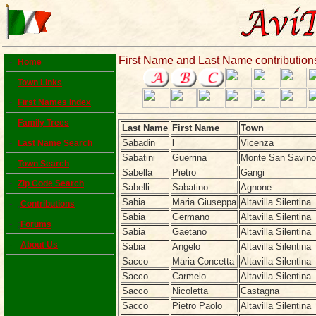
First Name and Last Name contribution
-
Home
-
Town Links
-
First Names Index
-
Family Trees
Last Name
First Name
Town
Sabadin
l
Vicenza
-
Last Name Search
Sabatini
Guerrina
Monte San Savino
-
Town Search
Sabella
Pietro
Gangi
-
Zip Code Search
Sabelli
Sabatino
Agnone
Sabia
Maria Giuseppa
Altavilla Silentina
- ;
Contributions
Sabia
Germano
Altavilla Silentina
- ;
Forums
Sabia
Gaetano
Altavilla Silentina
-
About Us
Sabia
Angelo
Altavilla Silentina
Sacco
Maria Concetta
Altavilla Silentina
Sacco
Carmelo
Altavilla Silentina
Sacco
Nicoletta
Castagna
Sacco
Pietro Paolo
Altavilla Silentina