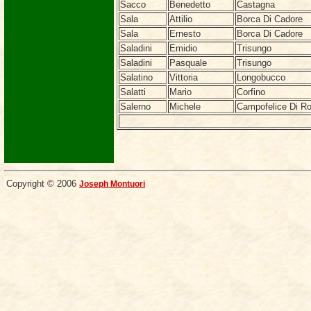
Sacco
Benedetto
Castagna
Sala
Attilio
Borca Di Cadore
Sala
Ernesto
Borca Di Cadore
Saladini
Emidio
Trisungo
Saladini
Pasquale
Trisungo
Salatino
Vittoria
Longobucco
Salatti
Mario
Corfino
Salerno
Michele
Campofelice Di Ro
Copyright © 2006
Joseph Montuori